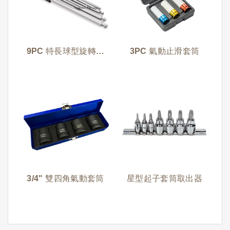
9PC 特長球型旋轉六
3PC 氣動止滑套筒
角板手
3/4" 雙四角氣動套筒
星型起子套筒取出器