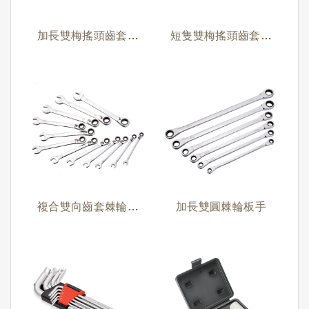
加長雙梅搖頭齒套棘
短隻雙梅搖頭齒套棘
輪板手
輪板手
複合雙向齒套棘輪板
加長雙圓棘輪板手
手